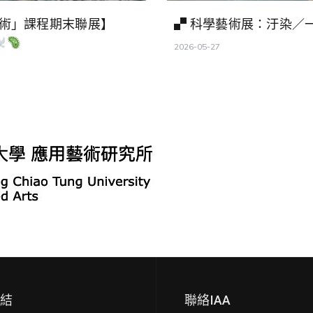
藝術」課程期末聯展】
▞ 科學藝術展：汙染／
2026-05-27
連結
聯絡IAA