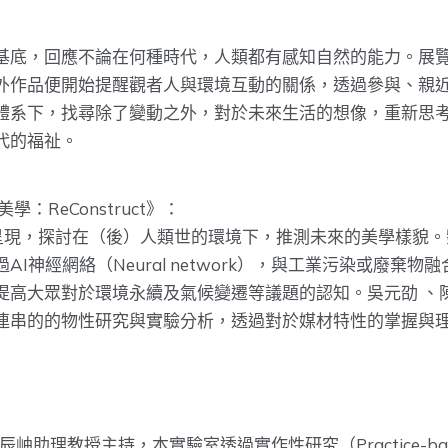
基底，回應不論在何種時代，人類都有感知自然的能力。展
外作品便開始提醒觀者人與環境互動的關係，透過參與、親
體系下，找尋除了變動之外，對於未來生活的想像，重新思
代的福祉。
ReConstruct》：
ch）之形式呈現，探討在（後）人類世的環境下，推測未來的美學
I神經網絡（Neural network），與工業污染或廢棄
提高大眾對於環境永續及氣候變遷等議題的認知。吳元劭 、
連串的的物性研究與實驗分析，透過對於媒材特性的掌握與
助理教授主持，本實驗室透過實作性研究（Practice-bas