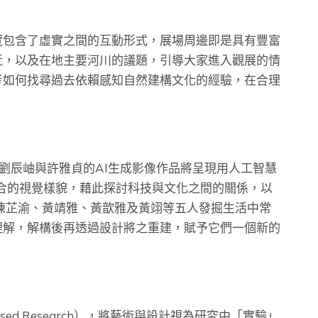
覽包含了虛實之間的互動形式，展場周邊即是具有豐富
近，以及在地主要河川的議題，引導大家進入觀展的情
考如何找尋過去依賴感知自然建構文化的經驗，在合理
樣貌。劉辰岫與許雅貞的AI生成影像作品將呈現用人工智慧
物融合的視覺樣貌，藉此探討科技與文化之間的關係，以
陳芷渝、黃靖雅、黃歆雅及黃翊等五人發掘生活中常
理解，解構後再透過設計將之重建，賦予它們一個新的
ed Research），將藝術與設計視為研究中「實驗」