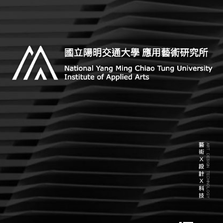
Skip
to
content
Institute of Applied Arts, National Yang Ming Chiao
國立陽明交通大學 應用藝術研
Tung University
究所