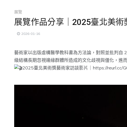
展覽
展覽作品分享｜2025臺北美
2026-01-16
藝術家以出版虛構醫學教科書為方法論，對照並批判自 
級結構長期忽視邊緣群體所造成的文化歧視與僵化，進
2025臺北美術獎藝術家訪談影片｜
https://reurl.cc