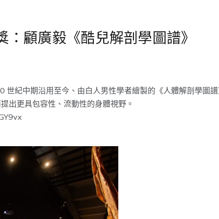
術獎：顧廣毅《酷兒解剖學圖譜》
20 世紀中期沿用至今、由白人男性學者繪製的《人體解剖學圖
而提出更具包容性、流動性的身體視野。
/GGY9vx