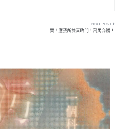
賀！應藝所雙喜臨門！萬馬奔騰！