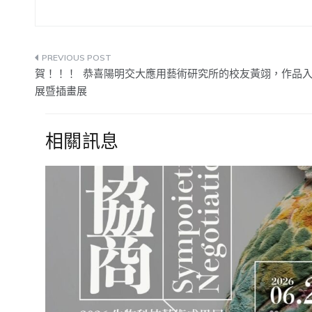
文
賀！！！ 恭喜陽明交大應用藝術研究所的校友黃翊，作品入選
章
展暨插畫展
導
相關訊息
覽