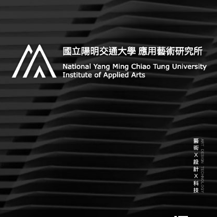
Skip
to
content
Institute of Applied Arts, National Yang Ming Chiao
國立陽明交通大學 應用藝術研
Tung University
究所