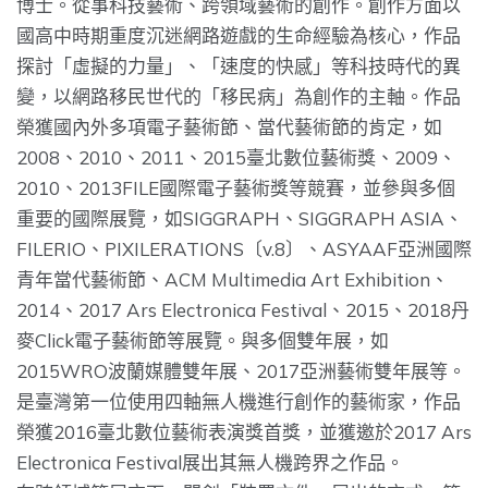
博士。從事科技藝術、跨領域藝術的創作。
創作方面以
國高中時期重度沉迷網路遊戲的生命經驗為核心，
作品
探討「虛擬的力量」、「速度的快感」等科技時代的異
變，
以網路移民世代的「移民病」為創作的主軸。
作品
榮獲國內外多項電子藝術節、當代藝術節的肯定，如
2008、
2010、2011、2015臺北數位藝術獎、2009、
2010、2013FILE國際電子藝術獎等競賽，
並參與多個
重要的國際展覽，如SIGGRAPH、
SIGGRAPH ASIA、
FILERIO、PIXILERATIONS〔v.
8〕、ASYAAF亞洲國際
青年當代藝術節、ACM Multimedia Art Exhibition、
2014、2017 Ars Electronica Festival、2015、
2018丹
麥Click電子藝術節等展覽。與多個雙年展，
如
2015WRO波蘭媒體雙年展、2017亞洲藝術雙年展等。
是臺灣第一位使用四軸無人機進行創作的藝術家，
作品
榮獲2016臺北數位藝術表演獎首獎，並獲邀於2017 Ars
Electronica Festival展出其無人機跨界之作品。