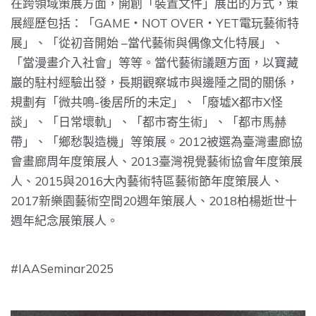
在跨領域策展方面，開創「裝置文件」展出的方式，策
展經歷包括：
「GAME‧NOT OVER‧YET電玩藝術特
展」、「從初音開始 –當代藝術與偶像文化特展」、
「當漫畫介入社會」等等。
當代藝術議題方面，以寶藏
巖的駐村經驗出發，
長期觀察城市與邊陲之間的關係，
規劃有「微共鳴-後居所的未定」
、「廢墟X都市X怪
談」、「日常壞軌」、「都市寄生術」、「
都市馬赫
帶」、「鄉愁製造機」等策展。
2012被選為臺灣畫廊協
會畫廊周年度策展人、
2013臺灣視覺藝術協會年度策展
人、
2015與2016大內藝術特區藝術節年度策展人、
2017新樂園藝術空間20週年策展人、
2018柏楊逝世十
週年紀念展策展人。
#IAASeminar2025