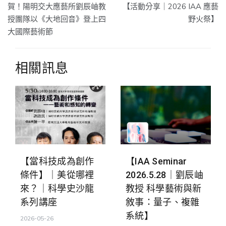
賀！陽明交大應藝所劉辰岫教
【活動分享｜2026 IAA 應藝
章
授團隊以《大地回音》登上四
野火祭】
大國際藝術節
導
覽
相關訊息
【當科技成為創作
【IAA Seminar
條件】｜美從哪裡
2026.5.28｜劉辰岫
來？｜科學史沙龍
教授 科學藝術與新
系列講座
敘事：量子、複雜
系統】
2026-05-26