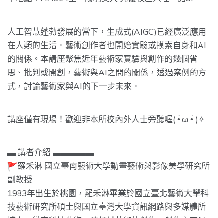
人工智慧蓬勃發展的當下，生成式(AIGC)
已經廣泛應用
在人類的生活。
藝術創作者也開始實驗或摸索自身和AI
的關係。
本講座聚焦近年藝術家實驗與創作的幾個省
思、批判或開創，
藝術與AI之間的關係，透過案例的方
式，
討論藝術家與AI的下一步未來。
講座僅有現場！歡迎非本所校內外人士旁聽喔( •̀ ω •́ )✧
▃ 講者介紹 ▃▃▃▃▃
羅禾淋 國立臺南藝術大學動畫藝術與影像美學研究所
副教授
1983年出生於桃園，
羅禾淋畢業於國立臺北藝術大學科
技藝術研究所碩士與國立臺灣大學
資訊網路與多媒體所