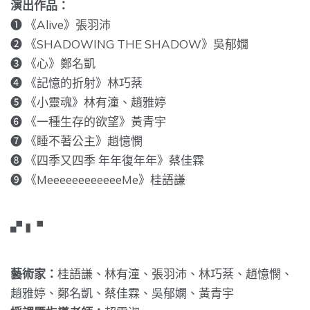
演出作品：
❶ 《Alive》張羽沛
❷ 《SHADOWING THE SHADOW》吳郁嫺
❸ 《心》鄭名凱
❹ 《記憶的折射》林巧棻
❺ 《小靈魂》林有潼、趙雅婷
❻ 《一種生存的欲望》黃青宇
❼ 《睡不著公主》趙憶憫
❽ 《四季又四季 年年復年年》蔡佳霖
❾ 《MeeeeeeeeeeeeMe》桂語謙
▞ ▮▝
藝術家：
桂語謙、林有潼、張羽沛、林巧棻、趙憶憫、
趙雅婷、鄭名凱、蔡佳霖、吳郁嫻、黃青宇