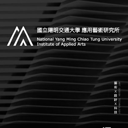
Skip
to
content
Institute of Applied Arts, National Yang Ming Chiao
國立陽明交通大學 應用藝術研
Tung University
究所