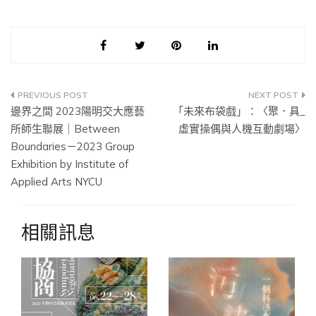
文
邊界之間 2023陽明交大應藝
「未來布袋戲」：〈聚．具_
章
所師生聯展｜Between
虛實操偶與人機互動劇場〉
Boundaries－2023 Group
導
Exhibition by Institute of
覽
Applied Arts NYCU
相關訊息