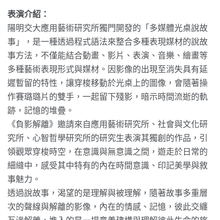
表演介紹：
陽明交大應用藝術研究所獨門開發的「多媒體光桌說故
事」，是一種透過程式語法來整合多種表現媒材的說故
事方法，不僅能結合動畫、影片、表演、音樂、繪畫等
多種藝術表現形式與媒材。因影像的出現至消失具有延
遲暫留的特性，讓穿梭移動於光桌上的圖像，會隨著操
作賽璐璐片的雙手，一起留下殘影，暗示時間流逝的軌
跡，記憶的堆疊。
《負影解離》邀請來自應用藝術研究所、社會與文化研
究所、心智哲學研究所的研究生表演其獨創的作品，引
領觀眾穿梭時空，在意識與無意識之間，遊走於日常的
細縫中，感受其中特有的內在時間意識、印記美學與敘
事魅力。
透過說故事，渴望的是理解與被理解，隨著故事多重層
次的聲線與解離的影像，內在的情感、記憶，彼此交纏