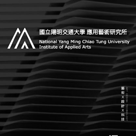
Skip
to
content
Institute of Applied Arts, National Yang Ming Chiao
國立陽明交通大學 應用藝術研
Tung University
究所