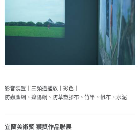
影音裝置｜三頻道播放｜彩色｜
防蟲塵網、遮陽網、防草塑膠布、竹竿、帆布、水泥
宜蘭美術獎 獲獎作品聯展