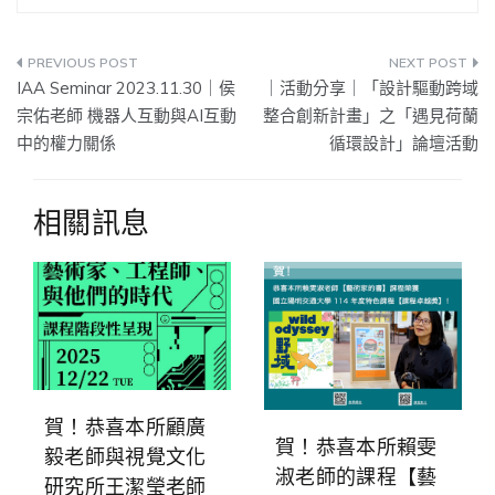
文
IAA Seminar 2023.11.30｜侯
｜活動分享｜「設計驅動跨域
章
宗佑老師 機器人互動與AI互動
整合創新計畫」之「遇見荷蘭
中的權力關係
循環設計」論壇活動
導
覽
相關訊息
賀！恭喜本所顧廣
賀！恭喜本所賴雯
毅老師與視覺文化
淑老師的課程【藝
研究所王潔瑩老師