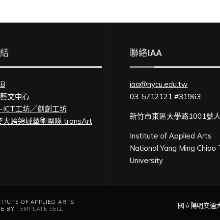
連結
聯絡IAA
FB
iaa@nycu.edu.tw
U藝文中心
03-5712121 #31963
U-ICT工坊／創創工坊
新竹市東區大學路1001號
大跨領域藝術團隊 transArt
Institute of Applied Arts
National Yang Ming Chiao
University
UTE OF APPLIED ARTS
國立陽明交通
TE BY
TEMPLATE SELL
.