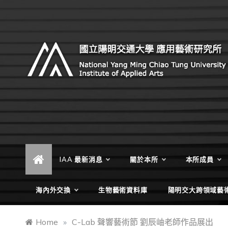
Skip
to
content
Institute of Applied Arts, National Yang Ming Chiao
國立陽明交通大學 應用藝術研
Tung University
究所
IAA 最新消息
關於本所
本所成員
海內外交換
生物藝術資料庫
陽明交大跨領域藝
Home
»
C-Lab 聲響藝術節 劉辰岫老師作品展出