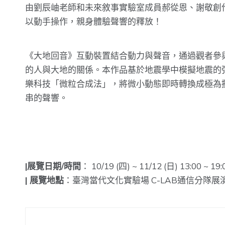
由劉辰岫老師和未來敘事實驗室成員郝從恩、謝敬創作的《
以動手操作，親身體驗聲響的釋放！
《大地回音》互動裝置結合動力與聲音，通過觀者參
的人與大地的關係。本作品基於地震學中模擬地震的彈簧盒
樂科技「微粒合成法」，將微小動態即時轉換成極為
串的聲響。
|展覽日期/時間
： 10/19 (四) ~ 11/12 (日) 13:00 
| 展覽地點
：臺灣當代文化實驗場 C-LAB通信分隊展