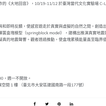
大地回音》，10/19-11/12 於臺灣當代文化實驗場 C
與和即時反饋，使感官遊走於真實與虛擬的自然之間，創造
塊模型（springblock model），建構出推演真
擬真的地震聲響。觀者透過推動，使盒塊累積能量直至臨界
~ 19:00，週一不開放。
演空間 1 樓 （臺北市大安區建國南路一段177號）