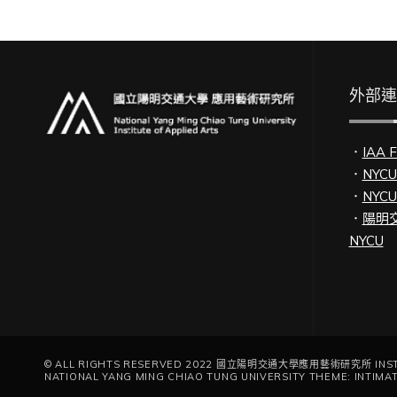
外部
．
IAA 
．
NYC
．
NYC
．
陽明交
NYCU
© ALL RIGHTS RESERVED 2022 國立陽明交通大學應用藝術研究所 INSTIT
NATIONAL YANG MING CHIAO TUNG UNIVERSITY THEME: INTIMA