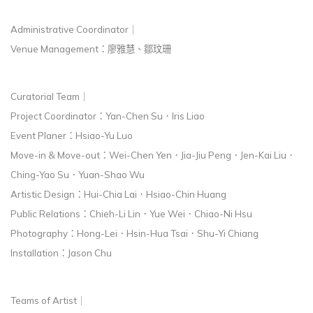
Administrative Coordinator｜
Venue Management：廖雅慧、鄒玟珊
Curatorial Team｜
Project Coordinator：Yan-Chen Su．Iris Liao
Event Planer：Hsiao-Yu Luo
Move-in & Move-out：Wei-Chen Yen．Jia-Jiu Peng．Jen-Kai Liu．
Ching-Yao Su．Yuan-Shao Wu
Artistic Design：Hui-Chia Lai．Hsiao-Chin Huang
Public Relations：Chieh-Li Lin．Yue Wei．Chiao-Ni Hsu
Photography：Hong-Lei．Hsin-Hua Tsai．Shu-Yi Chiang
Installation：Jason Chu
Teams of Artist｜