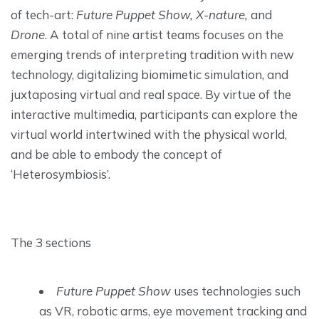
of tech-art:
Future Puppet Show, X-nature,
and
Drone
. A total of nine artist teams focuses on the
emerging trends of interpreting tradition with new
technology, digitalizing biomimetic simulation, and
juxtaposing virtual and real space. By virtue of the
interactive multimedia, participants can explore the
virtual world intertwined with the physical world,
and be able to embody the concept of
‘Heterosymbiosis’.
The 3 sections
Future Puppet Show
uses technologies such
as VR, robotic arms, eye movement tracking and