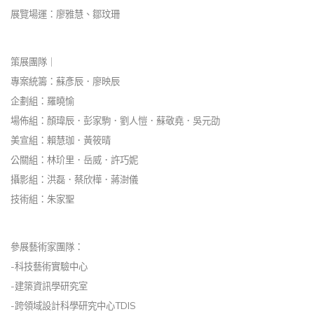
展覽場運：廖雅慧、鄒玟珊
策展團隊｜
專案統籌：蘇彥辰．廖映辰
企劃組：羅曉愉
場佈組：顏瑋辰．彭家駒．劉人愷．蘇敬堯．吳元劭
美宣組：賴慧珈．黃筱晴
公關組：林玠里．岳威．許巧妮
攝影組：洪磊．蔡欣樺．蔣澍儀
技術組：朱家聖
參展藝術家團隊：
-科技藝術實驗中心
-建築資訊學研究室
-跨領域設計科學研究中心TDIS