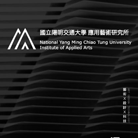
Skip
to
content
Institute of Applied Arts, National Yang Ming Chiao
國立陽明交通大學 應用藝術研
Tung University
究所