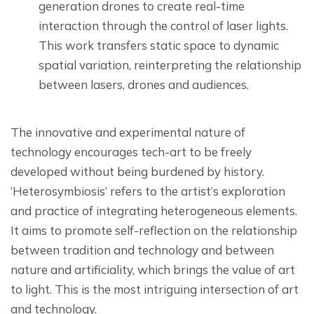
generation drones to create real-time
interaction through the control of laser lights.
This work transfers static space to dynamic
spatial variation, reinterpreting the relationship
between lasers, drones and audiences.
The innovative and experimental nature of
technology encourages tech-art to be freely
developed without being burdened by history.
‘Heterosymbiosis’ refers to the artist’s exploration
and practice of integrating heterogeneous elements.
It aims to promote self-reflection on the relationship
between tradition and technology and between
nature and artificiality, which brings the value of art
to light. This is the most intriguing intersection of art
and technology.
⠀⠀⠀