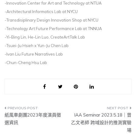
-Innovation Center for Art and Technology at NTUA
-Architectural Informatics Lab at NYCU
-Transdisiplinary Design Innovation Shop at NYCU
-Technology Art Future Performance Lab at TNNUA
-Yi-Bing Lin, He-Lin Luo, CreateArtTalk Lab
-Tsuei-Ju Hsieh x Yun-Ju Chen Lab
-Ivan Liu Future Narratives Lab
-Chun-Cheng Hsu Lab
文
紙風車劇團2023年度演員徵
IAA Seminar 2023.5.18｜曾
章
選資訊
乙文老師 跨域設計的推測實驗
場
導