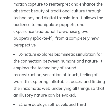
motion capture to reinterpret and enhance the
abstract beauty of traditional culture through
technology and digital translation. It allows the
audience to manipulate puppets, and
experience traditional Taiwanese glove-
puppetry (pòo-tē-hì), from a completely new
perspective.
X-nature
explores biomimetic simulation for
the connection between humans and nature. It
employs the technology of sound
reconstruction, sensation of touch, feeling of
warmth, exploring inflatable spaces, and finding
the rhizomatic web underlying all things so that
an illusory nature can be evoked.
Drone
deploys self-developed third-