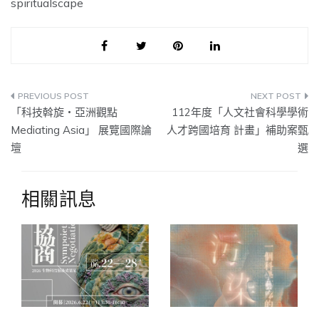
spiritualscape
文
「科技斡旋‧亞洲觀點
112年度「人文社會科學學術
章
Mediating Asia」 展覽國際論
人才跨國培育 計畫」補助案甄
壇
選
導
覽
相關訊息