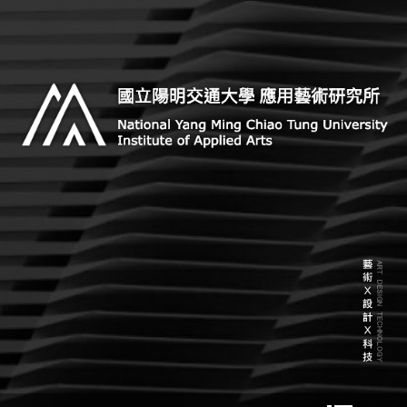
Skip
to
content
Institute of Applied Arts, National Yang Ming Chiao
國立陽明交通大學 應用藝術研
Tung University
究所