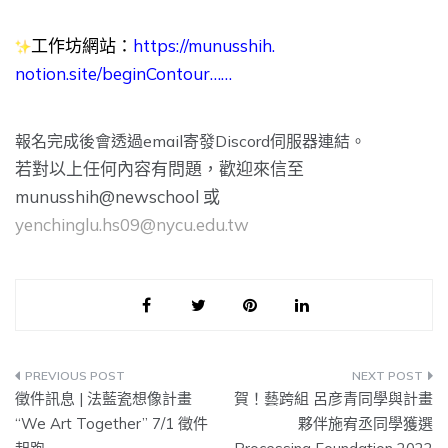
工作坊網站：
https://munusshih.
notion.site/beginContour……
報名完成後會透過email寄發Discord伺服器連結。
若對以上任何內容有問題，歡迎來信至
munusshih@newschool 或
yenchinglu.hs09@nycu.edu.tw
文
徵件訊息 | 法藍瓷想像計畫
賀！藝跨組 呂彦青同學與計畫
章
“We Art Together” 7/1 徵件
夥伴施宥丞同學獲選