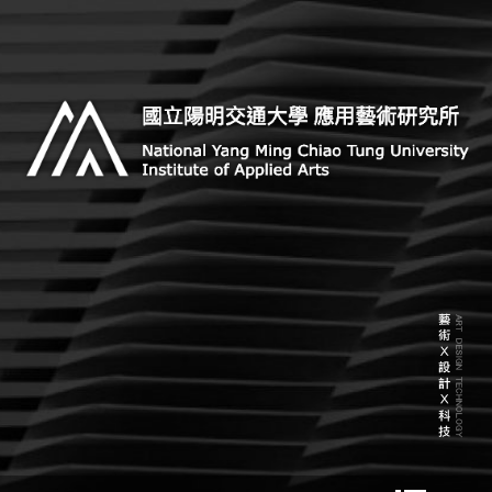
Skip
to
content
Institute of Applied Arts, National Yang Ming Chiao
國立陽明交通大學 應用藝術研
Tung University
究所