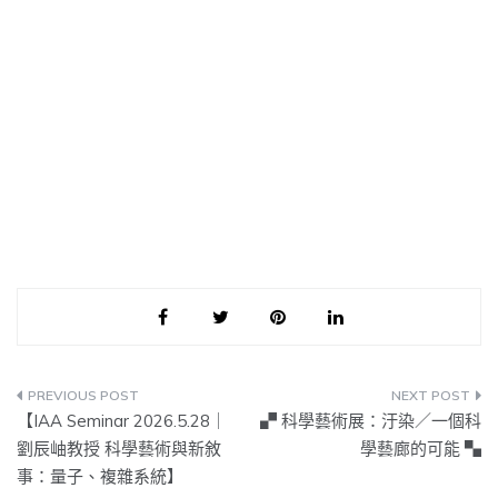
文
【IAA Seminar 2026.5.28｜
▞ 科學藝術展：汙染／一個科
章
劉辰岫教授 科學藝術與新敘
學藝廊的可能 ▚
事：量子、複雜系統】
導