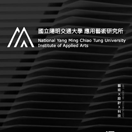
Skip
to
content
Institute of Applied Arts, National Yang Ming Chiao
國立陽明交通大學 應用藝術研
Tung University
究所