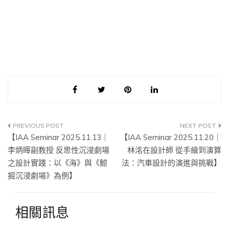
文
【IAA Seminar 2025.11.13｜
【IAA Seminar 2025.11.20｜
章
李炳曄副教授 反思性沉浸劇場
林洺在設計師 從手繪到演算
之設計實踐：以《海》與《鯨
法：汽車設計的演進與挑戰】
導
掘沉浸劇場》為例】
覽
相關訊息