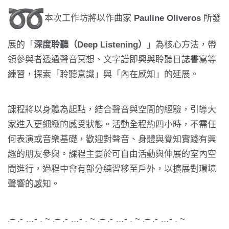
本次工作坊將以作曲家
Pauline Oliveros
所發
展的「
深度聆聽（Deep Listening）
」為核心方法，帶
領參與者透過聲音冥想、
文字譜即興與聆聽日誌書寫等
練習，探索「聆聽意識」與「
內在感知」的延展。
課程將以身體為起點，結合聲音與空間的經驗，
引導大
家進入更細緻的感受狀態。活動全程約四小時，
不需任
何表演或音樂基礎，歡迎對聲音、
身體與覺知實踐有興
趣的朋友參與。
課程主要於可自由活動與伸展的室內空
間進行，
過程中會有部分練習移至戶外，以擴展對環境
聲響的感知。
.– .- …- . ~ .– .- …- . ~ .– .- …- . ~ .– .- …- . ~