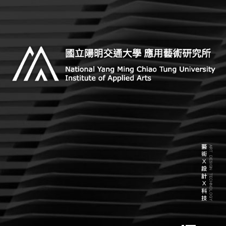
Skip
to
content
Institute of Applied Arts, National Yang Ming Chiao
國立陽明交通大學 應用藝術研
Tung University
究所