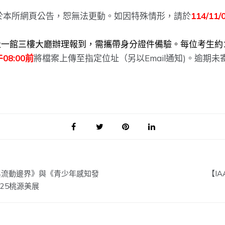
於本所網頁公告，恕無法更動。如因特殊情形，請於
114/1
社一館三樓大廳辦理報到，需攜帶身分證件備驗。每位考生約
午08:00前
將檔案上傳至指定位址（另以Email通知)。逾
與流動邊界》與《青少年感知發
【IA
025桃源美展