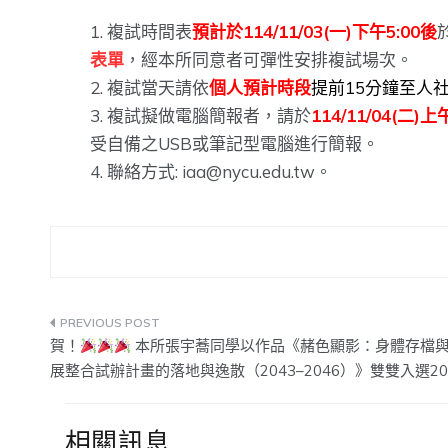
複試時間表
預計於114/11/03(一)下午5:00後
表單
，經本所同意者可彈性安排複試場次。
複試當天請依
個人預計時段
提前15分鐘至人
複試擬做電腦簡報者，請於
114/11/04(二)上
受自備之USB或筆記型電腦進行簡報。
聯絡方式:
iaa@nycu.edu.tw
。
文
賀！
本所張宇蕎同學以作品《赭色顯影：身體存檔
章
展整合試辦計畫的落地與逸散（2043–2046）》雙雙入選2
導
相關訊息