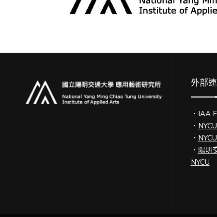
外部
．
IAA 
．
NYC
．
NYC
．
陽明交
NYCU