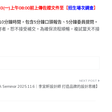
1/03(一)上午08:00前上傳佐證文件至
【
招生場次調查
】
10分鐘時間，包含5分鐘口頭報告、5分鐘委員提問。
期未寄者，恕不接受補交。為確保流程順暢，複試當天不接
A Seminar 2025.11.6｜李宜軒設計師 打造品牌的設計思維】