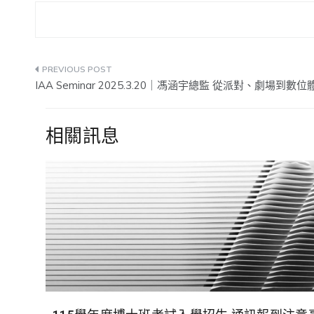
文
IAA Seminar 2025.3.20｜馮涵宇總監 從派對、劇場到
章
導
相關訊息
覽