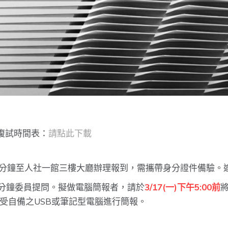
複試時間表：
請點此下載
5分鐘至人社一館三樓大廳辦理報到，需攜帶身分證件備驗。
5分鐘委員提問。擬做電腦簡報者，請於
3/17(一)下午5:00前
受自備之USB或筆記型電腦進行簡報。