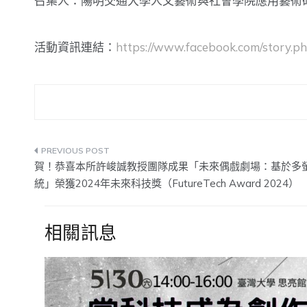
召集人：陽明交通大學人文藝術與社會學院應用藝術
活動資訊連結：
https://www.facebook.com/story
文
賀！恭喜本所許峻誠教授團隊成果「未來偶戲劇場：基於多
章
統」榮獲2024年未來科技獎（FutureTech Award 2024）
導
相關訊息
覽