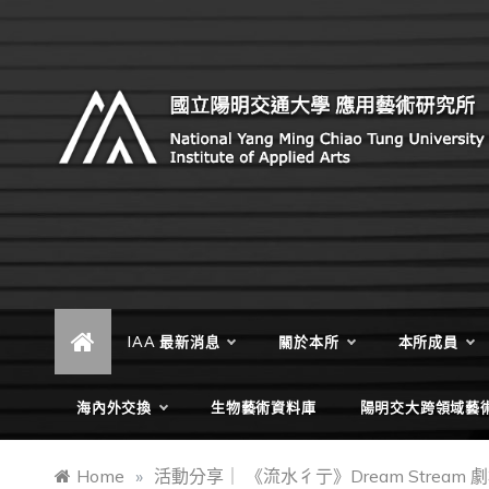
Skip
to
content
Institute of Applied Arts, National Yang Ming Chiao
國立陽明交通大學 應用藝術研
Tung University
究所
IAA 最新消息
關於本所
本所成員
海內外交換
生物藝術資料庫
陽明交大跨領域藝
Home
»
活動分享｜ 《流水彳亍》Dream Stream 