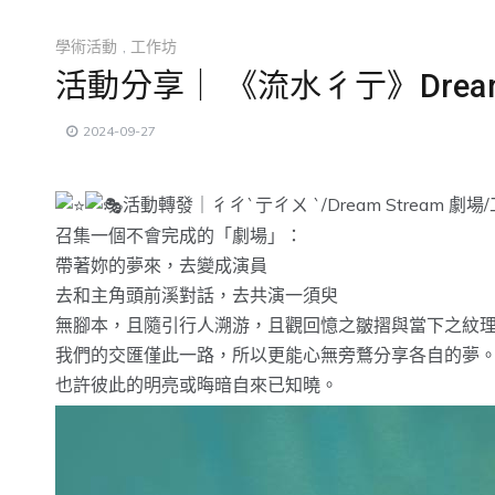
學術活動
,
工作坊
活動分享｜ 《流水彳亍》Dream
2024-09-27
活動轉發｜彳ㄔˋ亍ㄔㄨ ˋ/Dream Stream 劇場
召集一個不會完成的「劇場」：
帶著妳的夢來，去變成演員
去和主角頭前溪對話，去共演一須臾
無腳本，且隨引行人溯游，且觀回憶之皺摺與當下之紋
我們的交匯僅此一路，所以更能心無旁鶩分享各自的夢
也許彼此的明亮或晦暗自來已知曉。