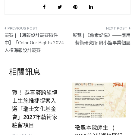
文
競賽 | 【海報設計競賽徵件
展覽 | 《像素記憶》——應用
章
中】「Color Our Rights 2024
藝術研究所 周小詣畢業個展
人權海報設計競賽
導
覽
相關訊息
賀！ 恭喜藝跨組博
士生施惟捷提案入
選「瑞士文化基金
會」2027年藝術家
駐留項目
敬邀本院師生 | (
2026-07-27