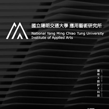
Skip
to
content
Institute of Applied Arts, National Yang Ming Chiao
國立陽明交通大學 應用藝術研
Tung University
究所