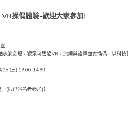
 VR操偶體驗-歡迎大家參加!
驗室
體表演劇場，觀眾可透過VR，演繹與詮釋虛實操偶。以科技
/25 (三) 13:00-14:30
不悶」(限已報名者參加)】