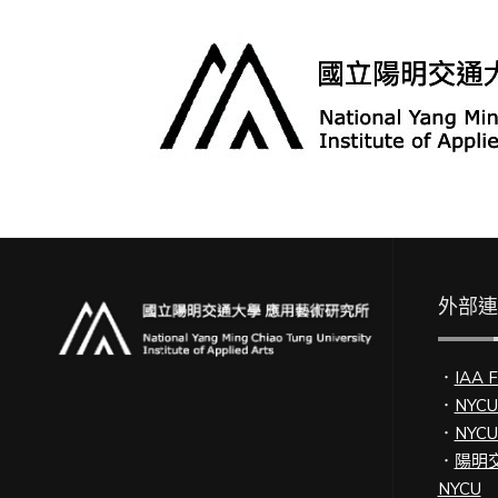
外部
．
IAA 
．
NYC
．
NYC
．
陽明交
NYCU