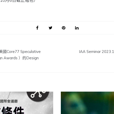
10月6日截止報名
）
ore77 Speculative
IAA Seminar 
 Awards ）的Design