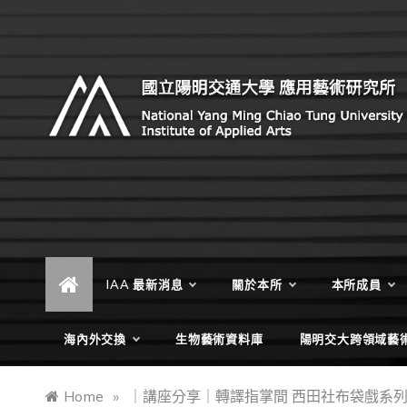
Skip
to
content
Institute of Applied Arts, National Yang Ming Chiao
國立陽明交通大學 應用藝術研
Tung University
究所
IAA 最新消息
關於本所
本所成員
海內外交換
生物藝術資料庫
陽明交大跨領域藝
Home
»
｜講座分享｜轉譯指掌間 西田社布袋戲系列講