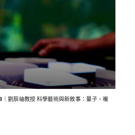
026.5.28｜劉辰岫教授 科學藝術與新敘事：量子、複