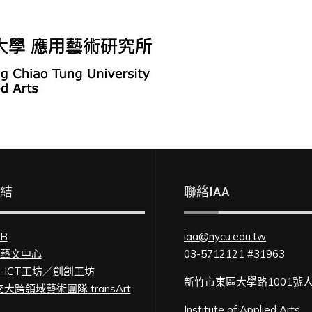
連結
聯絡IAA
FB
iaa@nycu.edu.tw
U藝文中心
03-5712121 #31963
U-ICT工坊／創創工坊
新竹市東區大學路1001號
大跨領域藝術團隊 transArt
Institute of Applied Arts