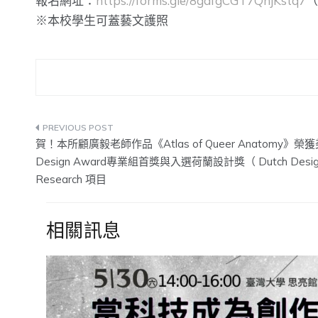
報名網址：
https://forms.gle/8gafgCGT7QnjKstq7
（
※本校學生可蓋藝文護照
文
賀！本所顧廣毅老師作品《Atlas of Queer Anatomy》榮獲美國C
章
Design Award專業組首獎與入選荷蘭設計獎（ Dutch Design
Research 項目
導
覽
相關訊息