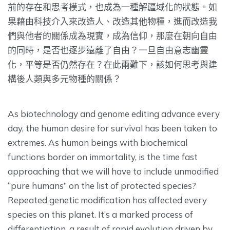
前的存在和思考模式，也成為一種解疆域化的狀態。如
果藉由科技介入來改造人、改造其他物種，進而改造我
們與他者的關係成為現實，成為信仰，那麼在朝向自由
的同時，是否也逐步遠離了自由？一旦自由意志幽靈
化，平等是否仍然存在？
在此兩難下，該如何思考與建
構後人類與多元物種的關係？
As biotechnology and genome editing advance every
day, the human desire for survival has been taken to
extremes. As human beings with biochemical
functions border on immortality, is the time fast
approaching that we will have to include unmodified
“pure humans” on the list of protected species?
Repeated genetic modification has affected every
species on this planet. It’s a marked process of
differentiation, a result of rapid evolution driven by