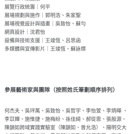
展覽行政統籌｜何平
展場規劃與施作｜郭明浩、朱家聖
展場視覺設計與插畫｜吳致怡、蘇勻
網頁設計｜沈君怡
設備與技術支援｜王竣恆、呂思函
多媒體與宣傳影片｜王竣恆、蘇詠傑
參展藝術家與團隊（按照姓氏筆劃順序排列）
何杰夫、吳玶萭、吳致怡、吳哲宇、李怡萱、李炳曄 、
李苡嬋、施惟捷、施梅紛、
孫佳綺、郝從恩、張般源、
陳韻如跨域實踐實驗室（陳韻如、曾允浩）、陽明交大