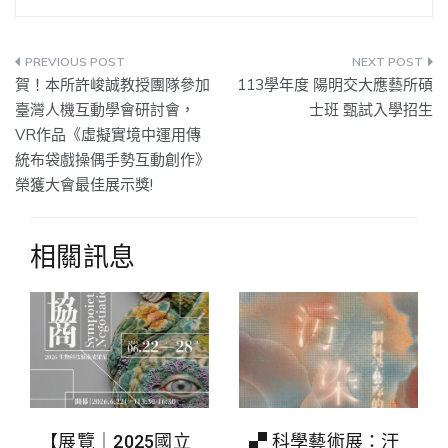
文
賀！本所許峻誠教授團隊參加
113學年度 陽明交大應藝所碩
章
臺灣人機互動學會研討會，
士班 甄試入學招生
VR作品《虛擬實境中運用傳
導
統布袋戲操偶手勢互動創作》
覽
榮獲大會最佳展示獎!
相關訊息
【展覽｜2025國立
▞ 科學藝術展：汙