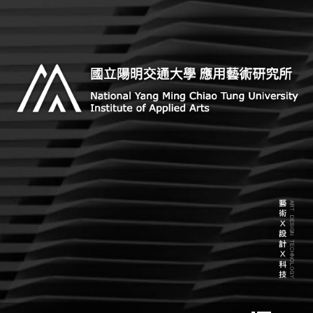
Skip
to
content
Institute of Applied Arts, National Yang Ming Chiao
國立陽明交通大學 應用藝術研
Tung University
究所