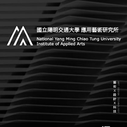
Skip
to
content
Institute of Applied Arts, National Yang Ming Chiao
國立陽明交通大學 應用藝術研
Tung University
究所