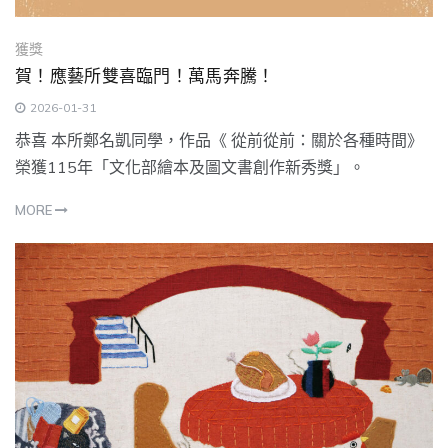
獲獎
賀！應藝所雙喜臨門！萬馬奔騰！
2026-01-31
恭喜 本所鄭名凱同學，作品《 從前從前：關於各種時間》
榮獲115年「文化部繪本及圖文書創作新秀獎」。
MORE