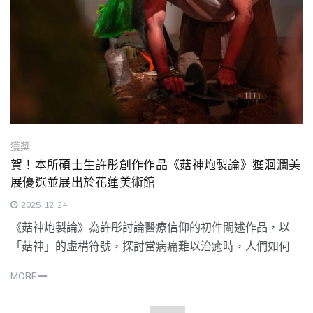
獲獎
賀！本所碩士生許彤創作作品《菇神炮製論》獲洄瀾美
展優選並展出於花蓮美術館
2025-12-24
《菇神炮製論》為許彤討論醫療信仰的初件闡述作品，以
「菇神」的虛構符號，探討當病痛難以治癒時，人們如何
MORE