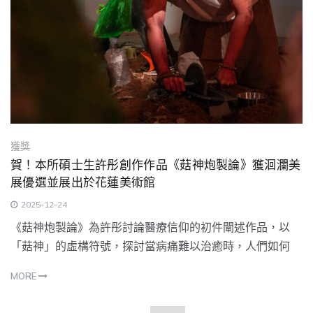
獲獎
賀！本所碩士生許彤創作作品《菇神炮製論》獲洄瀾美
展優選並展出於花蓮美術館
2025-12-24
《菇神炮製論》為許彤討論醫療信仰的初件闡述作品，以
「菇神」的虛構符號，探討當病痛難以治癒時，人們如何
MORE