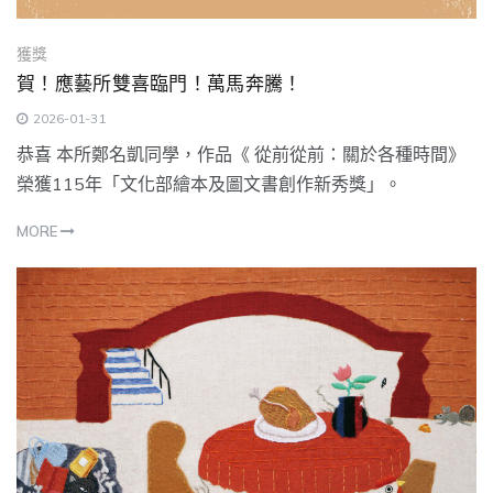
獲獎
賀！應藝所雙喜臨門！萬馬奔騰！
2026-01-31
恭喜 本所鄭名凱同學，作品《 從前從前：關於各種時間》
榮獲115年「文化部繪本及圖文書創作新秀獎」。
MORE