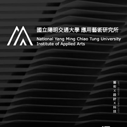
Skip
to
content
Institute of Applied Arts, National Yang Ming Chiao
國立陽明交通大學 應用藝術研
Tung University
究所