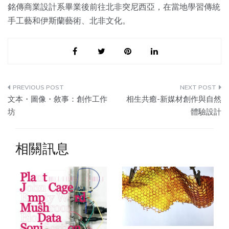
銘傳商業設計系畢業後前往北非突尼西亞，
在當地學習傳統
手工藝和伊斯蘭藝術、北非文化。
Post
文本・圖像・敘事：創作工作
相生共癒-新媒材創作與自然
navigation
坊
體驗設計
相關訊息