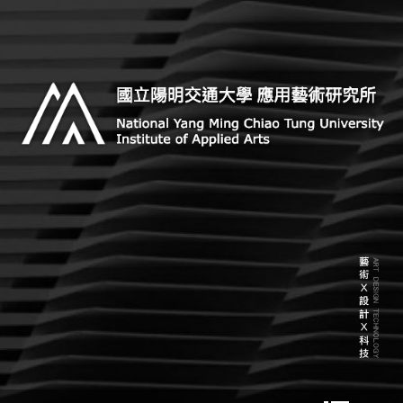
Skip
to
content
Institute of Applied Arts, National Chiao Tung
Institute of Applied Arts,
University
National Chiao Tung University