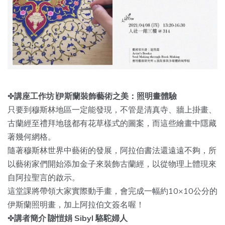
✤
講座工作坊∣伊斯蘭裝飾藝術之美：照明畫體驗
只要到穆斯林地區一定能發現，不管是清真寺、牆上掛畫、
古蘭經至禮拜地毯都有花草樣式的圖案，
而這些繪畫中隱藏
著幾何網格。
隨著穆斯林世界中藝術的發展，阿拉伯書法還遠遠不夠，
所
以藝術家們開始添加金子來裝飾古蘭經，
以從物理上體現來
自阿拉聖言的啟示。
這堂課將帶領大家實際動手畫，會完成一幅約10×
10公分的
伊斯蘭照明畫，加上阿拉伯文簽名喔！
✤
講者簡介∣謝愷娟 Sibyl 駱駝婦人