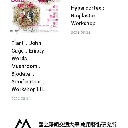
Hypercortex：
Bioplastic
Workshop
2021-06-24
Plant．John
Cage．Empty
Words．
Mushroom．
Biodata ．
Sonification．
Workshop I.II.
2021-06-24