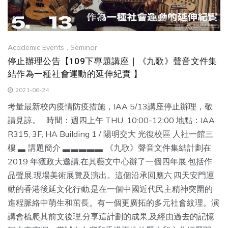
Academic Events
,
Seminar
停止辦理公告【109下專題講座｜《九歌》聲音文件集
結作為一種社會運動的延伸紀實 】
2021-06-24
考量最新校內疫情防疫措施，IAA 5/13講座停止辦理，敬
請見諒。 時間：週四上午 THU. 10:00-12:00 地點：IAA
R315, 3F, HA Building 1 / 陽明交大 光復校區 人社一館三
樓 ▃ 講題簡介 ▃▃▃▃▃ 《九歌》聲音文件集結計劃在
2019 年獲政大邀請,在其藝文中心辦了一個四年展,包括作
品聲展,現場美術展覽及演出。這個沿承回應六.四天安門運
動的香港後延文化行動,是在一個中國近代民主精神突圍的
進程脈絡中萌生和茁長。有一個更廣拓的多元社會紋理。演
講會梳爬其前文後理,分享這計劃的成果,及經由過去的記憶