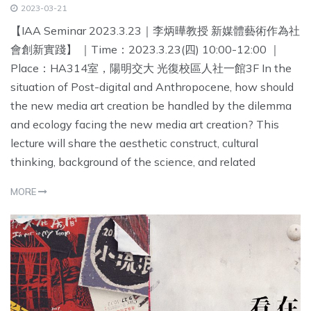
2023-03-21
【IAA Seminar 2023.3.23｜李炳曄教授 新媒體藝術作為社
會創新實踐】 ｜Time：2023.3.23(四) 10:00-12:00 ｜
Place：HA314室，陽明交大 光復校區人社一館3F In the
situation of Post-digital and Anthropocene, how should
the new media art creation be handled by the dilemma
and ecology facing the new media art creation? This
lecture will share the aesthetic construct, cultural
thinking, background of the science, and related
MORE