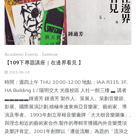
Academic Events
,
Seminar
【109下專題講座｜在邊界看見 】
2021-06-24
時間：週四上午 THU. 10:00-12:00 地點：IAA R315, 3F,
HA Building 1 / 陽明交大 光復校區 人社一館三樓 ▃ 講者
▃▃▃▃▃鍾適芳 鍾適芳 製作人、策展人。策劃音樂節、
影展、國際展演計劃,積極串連東南亞音樂家、藝術家、導
演及學者。 1993年創立草根音樂廠牌「大大樹音樂圖像」,
與理念相近的藝術家合作,製作的專輯常獲國內外音樂獎項
及樂評肯定。2001年創辦以「遷徙流離」為題的「流浪之