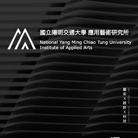
Skip
to
content
Institute of Applied Arts, National Chiao Tung
Institute of Applied Arts,
University
National Chiao Tung University