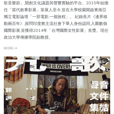
歌音樂節」,開創文化議題與聲響實驗的平台。2015年始擔
任「當代敘事影展」策展人至今,並在大學校園開啟東南亞
獨立電影論壇「一部電影,一個旅程」。 紀錄長片《邊界移
動兩百年》,探問印度教主流社會下華人身份認同,入圍數個
國際影展,並獲得2014年「台灣國際女性影展」首獎。現任
政治大學傳播學院副教授。
MORE