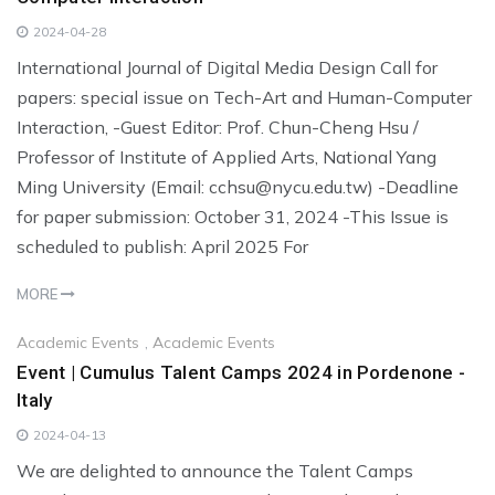
2024-04-28
International Journal of Digital Media Design Call for
papers: special issue on Tech-Art and Human-Computer
Interaction, -Guest Editor: Prof. Chun-Cheng Hsu /
Professor of Institute of Applied Arts, National Yang
Ming University (Email: cchsu@nycu.edu.tw) -Deadline
for paper submission: October 31, 2024 -This Issue is
scheduled to publish: April 2025 For
MORE
Academic Events
,
Academic Events
Event | Cumulus Talent Camps 2024 in Pordenone -
Italy
2024-04-13
We are delighted to announce the Talent Camps