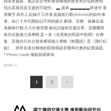
朝未來窺探。嘗試在台灣和香港兩地的歷史和文化經歷間,
找出其異同及互援的可能性。 ▃ 講者 ▃▃▃▃▃郭達年 香
港樂手,寫作人,紀錄片工作者,及藝術行動(Artivist)的始作俑
者。由八十年代開始以不同的媒介,劇場、音樂、錄像去成
為藝術行動,介入社會現實,催化討論和支援抗爭。其樂團黑
鳥共出版過七張專輯,及一本《在黑夜的死寂中歌唱》自傳
集。及後自行在台發表兩張個人專輯《抱靈賦》及《飛行紀
錄》。經常在港台兩地的院校唱談音樂和社會的紀實議題。
* Photo Credit 攝影師梁家瑋
MORE
1
2